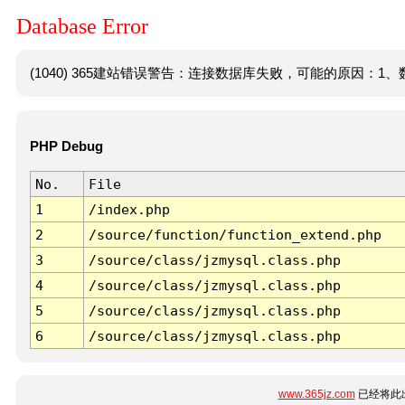
Database Error
(1040) 365建站错误警告：连接数据库失败，可能的原因：1、数
PHP Debug
No.
File
1
/index.php
2
/source/function/function_extend.php
3
/source/class/jzmysql.class.php
4
/source/class/jzmysql.class.php
5
/source/class/jzmysql.class.php
6
/source/class/jzmysql.class.php
www.365jz.com
已经将此