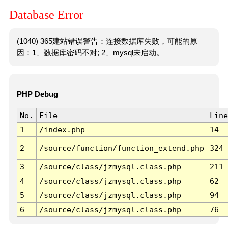
Database Error
(1040) 365建站错误警告：连接数据库失败，可能的原
因：1、数据库密码不对; 2、mysql未启动。
PHP Debug
No.
File
Line
1
/index.php
14
2
/source/function/function_extend.php
324
3
/source/class/jzmysql.class.php
211
4
/source/class/jzmysql.class.php
62
5
/source/class/jzmysql.class.php
94
6
/source/class/jzmysql.class.php
76