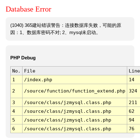
Database Error
(1040) 365建站错误警告：连接数据库失败，可能的原
因：1、数据库密码不对; 2、mysql未启动。
PHP Debug
No.
File
Line
1
/index.php
14
2
/source/function/function_extend.php
324
3
/source/class/jzmysql.class.php
211
4
/source/class/jzmysql.class.php
62
5
/source/class/jzmysql.class.php
94
6
/source/class/jzmysql.class.php
76