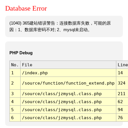
Database Error
(1040) 365建站错误警告：连接数据库失败，可能的原
因：1、数据库密码不对; 2、mysql未启动。
PHP Debug
No.
File
Line
1
/index.php
14
2
/source/function/function_extend.php
324
3
/source/class/jzmysql.class.php
211
4
/source/class/jzmysql.class.php
62
5
/source/class/jzmysql.class.php
94
6
/source/class/jzmysql.class.php
76