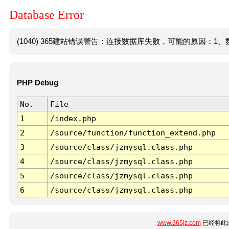
Database Error
(1040) 365建站错误警告：连接数据库失败，可能的原因：1、数
PHP Debug
No.
File
1
/index.php
2
/source/function/function_extend.php
3
/source/class/jzmysql.class.php
4
/source/class/jzmysql.class.php
5
/source/class/jzmysql.class.php
6
/source/class/jzmysql.class.php
www.365jz.com
已经将此