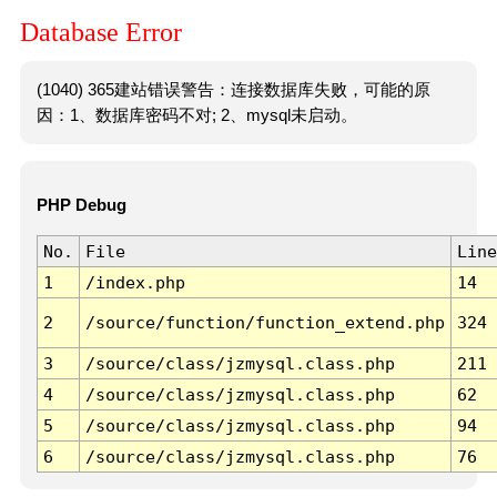
Database Error
(1040) 365建站错误警告：连接数据库失败，可能的原
因：1、数据库密码不对; 2、mysql未启动。
PHP Debug
No.
File
Line
1
/index.php
14
2
/source/function/function_extend.php
324
3
/source/class/jzmysql.class.php
211
4
/source/class/jzmysql.class.php
62
5
/source/class/jzmysql.class.php
94
6
/source/class/jzmysql.class.php
76