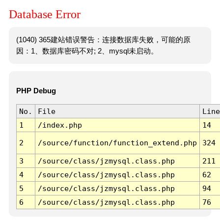
Database Error
(1040) 365建站错误警告：连接数据库失败，可能的原
因：1、数据库密码不对; 2、mysql未启动。
PHP Debug
No.
File
Line
1
/index.php
14
2
/source/function/function_extend.php
324
3
/source/class/jzmysql.class.php
211
4
/source/class/jzmysql.class.php
62
5
/source/class/jzmysql.class.php
94
6
/source/class/jzmysql.class.php
76