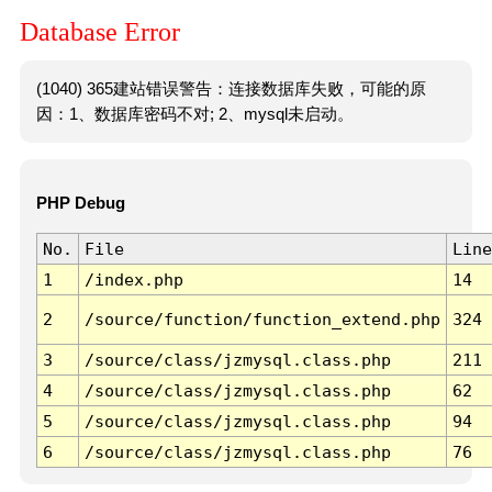
Database Error
(1040) 365建站错误警告：连接数据库失败，可能的原
因：1、数据库密码不对; 2、mysql未启动。
PHP Debug
No.
File
Line
1
/index.php
14
2
/source/function/function_extend.php
324
3
/source/class/jzmysql.class.php
211
4
/source/class/jzmysql.class.php
62
5
/source/class/jzmysql.class.php
94
6
/source/class/jzmysql.class.php
76