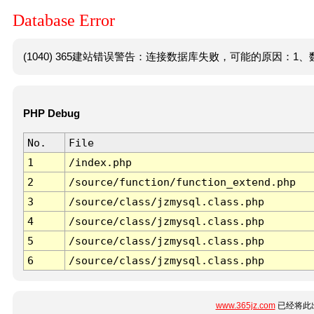
Database Error
(1040) 365建站错误警告：连接数据库失败，可能的原因：1、数
PHP Debug
No.
File
1
/index.php
2
/source/function/function_extend.php
3
/source/class/jzmysql.class.php
4
/source/class/jzmysql.class.php
5
/source/class/jzmysql.class.php
6
/source/class/jzmysql.class.php
www.365jz.com
已经将此