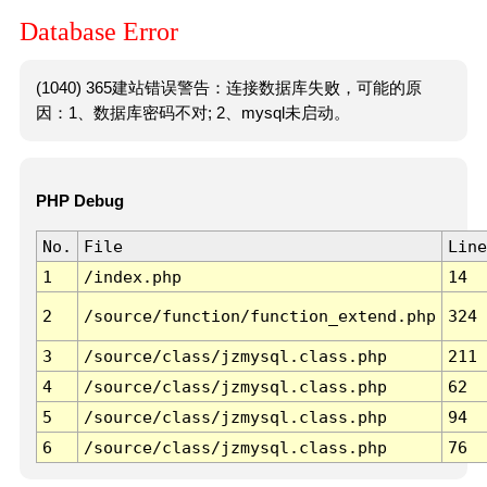
Database Error
(1040) 365建站错误警告：连接数据库失败，可能的原
因：1、数据库密码不对; 2、mysql未启动。
PHP Debug
No.
File
Line
1
/index.php
14
2
/source/function/function_extend.php
324
3
/source/class/jzmysql.class.php
211
4
/source/class/jzmysql.class.php
62
5
/source/class/jzmysql.class.php
94
6
/source/class/jzmysql.class.php
76