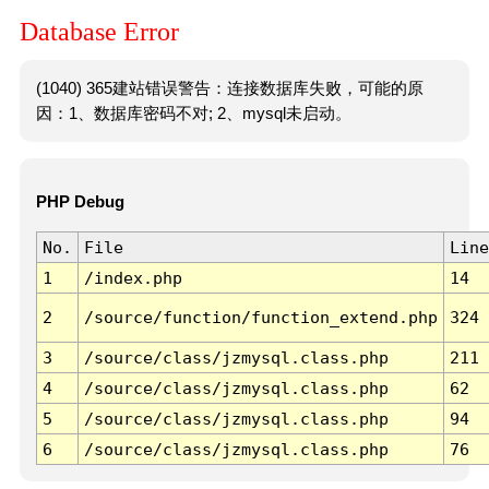
Database Error
(1040) 365建站错误警告：连接数据库失败，可能的原
因：1、数据库密码不对; 2、mysql未启动。
PHP Debug
No.
File
Line
1
/index.php
14
2
/source/function/function_extend.php
324
3
/source/class/jzmysql.class.php
211
4
/source/class/jzmysql.class.php
62
5
/source/class/jzmysql.class.php
94
6
/source/class/jzmysql.class.php
76