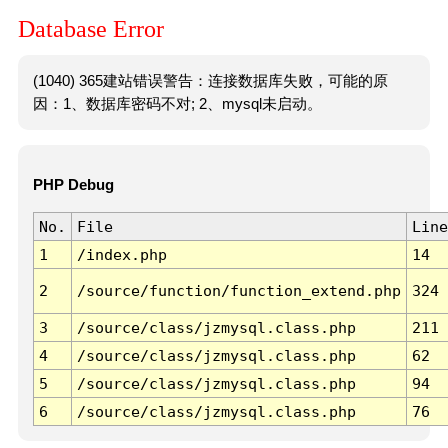
Database Error
(1040) 365建站错误警告：连接数据库失败，可能的原
因：1、数据库密码不对; 2、mysql未启动。
PHP Debug
No.
File
Line
1
/index.php
14
2
/source/function/function_extend.php
324
3
/source/class/jzmysql.class.php
211
4
/source/class/jzmysql.class.php
62
5
/source/class/jzmysql.class.php
94
6
/source/class/jzmysql.class.php
76