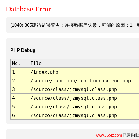
Database Error
(1040) 365建站错误警告：连接数据库失败，可能的原因：1、数
PHP Debug
No.
File
1
/index.php
2
/source/function/function_extend.php
3
/source/class/jzmysql.class.php
4
/source/class/jzmysql.class.php
5
/source/class/jzmysql.class.php
6
/source/class/jzmysql.class.php
www.365jz.com
已经将此