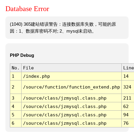
Database Error
(1040) 365建站错误警告：连接数据库失败，可能的原
因：1、数据库密码不对; 2、mysql未启动。
PHP Debug
No.
File
Line
1
/index.php
14
2
/source/function/function_extend.php
324
3
/source/class/jzmysql.class.php
211
4
/source/class/jzmysql.class.php
62
5
/source/class/jzmysql.class.php
94
6
/source/class/jzmysql.class.php
76